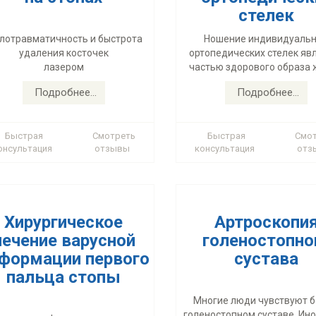
лечение варусной
голеностопно
стелек
формации первого
сустава
лотравматичность и быстрота
Ношение индивидуаль
пальца стопы
удаления косточек
ортопедических стелек яв
лазером
частью здорового образа 
Многие люди чувствуют б
арусная деформация первого
голеностопном суставе. Ино
Подробнее...
Подробнее...
альца стопы - это отклонение
могут проявляться различны
первого пальца внутрь.
числе серьезные) ортопед
заболевания голеностопного 
Быстрая
Смотреть
Быстрая
Смо
онсультация
отзывы
консультация
отз
Подробнее...
Подробнее...
Хирургическое
Артроскопи
лечение варусной
голеностопно
формации первого
сустава
пальца стопы
Многие люди чувствуют б
голеностопном суставе. Ино