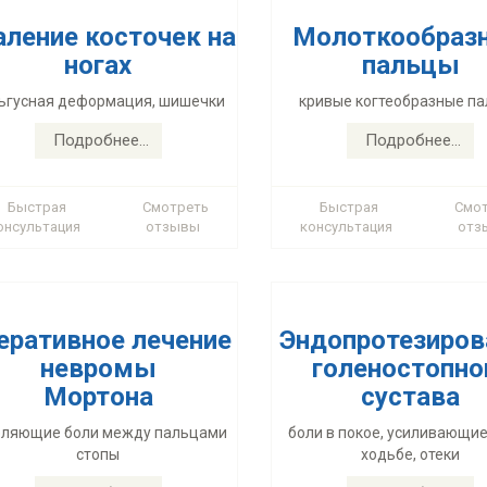
аление косточек на
Молоткообраз
ногах
пальцы
еративное лечение
Эндопротезиров
ьгусная деформация, шишечки
кривые когтеобразные п
невромы
голеностопно
Мортона
сустава
Подробнее...
Подробнее...
еляющие боли между пальцами
боли в покое, усиливающие
стопы
ходьбе, отеки
Быстрая
Смотреть
Быстрая
Смо
онсультация
отзывы
консультация
отз
Подробнее...
Подробнее...
еративное лечение
Эндопротезиров
невромы
голеностопно
Мортона
сустава
еративное лечение
Артродезирова
еляющие боли между пальцами
боли в покое, усиливающие
стопы
ходьбе, отеки
деформации
голеностопно