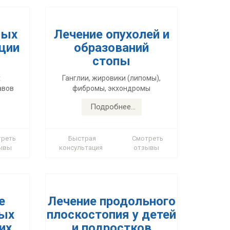
лых
Лечение опухолей и
ции
образований
е
Лечение продольного
стопы
ных
плоскостопия у детей
х
Ганглии, жировики (липомы),
их
и подростков
авов
фибромы, экхондромы
Подробнее...
ных
Часто-встречающимся
ляется
ортопедическим заболеванием в
жизни.
детском и подростковом возрасте
треть
Быстрая
Смотреть
ывы
консультация
отзывы
Подробнее...
е
Лечение продольного
ных
плоскостопия у детей
я
их
и подростков