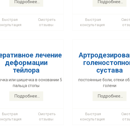
тейлора
сустава
Подробнее...
Подробнее...
очка или шишечка в основании 5
постоянные боли, отеки о
пальца стопы
голени
Быстрая
Смотреть
Быстрая
Смо
онсультация
отзывы
консультация
отз
Подробнее...
Подробнее...
еративное лечение
Артродезирова
деформации
голеностопно
тейлора
сустава
еабилитация при
Лечение тяже
очка или шишечка в основании 5
постоянные боли, отеки о
пальца стопы
голени
операциях на
форм деформа
стопе
стоп
Подробнее...
Подробнее...
Большинство операций
Замена разрушенны
отравматичны и неболезненны
плюснефаланговых суст
Быстрая
Смотреть
Быстрая
Смо
онсультация
отзывы
консультация
отз
Подробнее...
Подробнее...