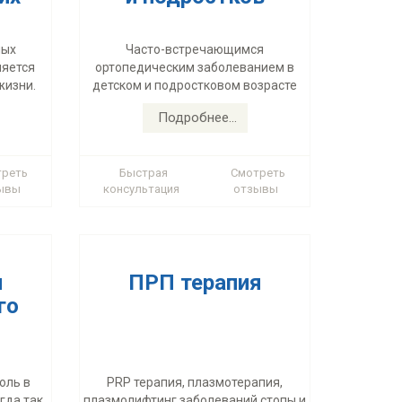
ПРП терапия
го
ных
Часто-встречающимся
ляется
ортопедическим заболеванием в
жизни.
детском и подростковом возрасте
оль в
гда так
PRP терапия, плазмотерапия,
Подробнее...
е (в том
плазмолифтинг заболеваний стопы и
ические
нижних конечностей
сустава.
треть
Быстрая
Смотреть
ывы
консультация
отзывы
Подробнее...
я
ПРП терапия
го
оль в
PRP терапия, плазмотерапия,
гда так
плазмолифтинг заболеваний стопы и