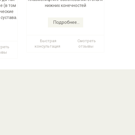
е (в том
нижних конечностей
ические
сустава.
Подробнее...
Быстрая
Смотреть
консультация
отзывы
треть
ывы
География пациентов