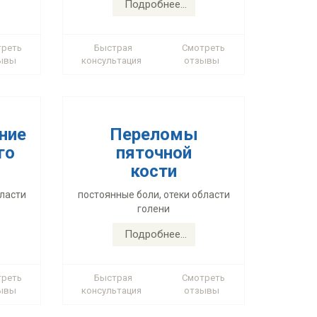
кости
Подробнее...
бласти
постоянные боли, отеки области
голени
треть
Быстрая
Смотреть
ывы
консультация
отзывы
Подробнее...
ние
Переломы
го
пяточной
кости
лых
Лечение опухолей и
бласти
постоянные боли, отеки области
голени
ции
образований
стопы
Подробнее...
х
Ганглии, жировики (липомы),
авов
фибромы, экхондромы
треть
Быстрая
Смотреть
ывы
консультация
отзывы
Подробнее...