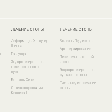
ЛЕЧЕНИЕ СТОПЫ
ЛЕЧЕНИЕ СТОПЫ
Деформация Хаглунда-
Болезнь Леддерхозе
Шинца
Артродезирование
ы
Гаглунда
Переломы пяточной
Эндпротезирование
кости
голеностопного
Эндопротезирование
сустава
суставов стопы
Болезнь Севера
Тяжелые деформации
Остеохондропатия
стопы
Келлера II