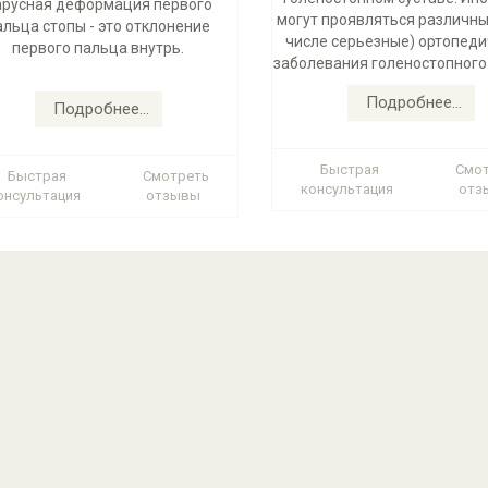
арусная деформация первого
могут проявляться различны
альца стопы - это отклонение
числе серьезные) ортопед
первого пальца внутрь.
заболевания голеностопного 
Подробнее...
Подробнее...
Быстрая
Смо
Быстрая
Смотреть
консультация
отз
онсультация
отзывы