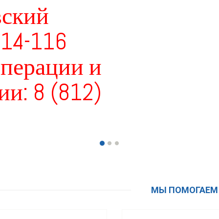
вский
114-116
операции и
и: 8 (812)
аление косточек на
Молоткообраз
ногах
пальцы
ьгусная деформация, шишечки
кривые когтеобразные п
Подробнее...
МЫ ПОМОГАЕМ
Подробнее...