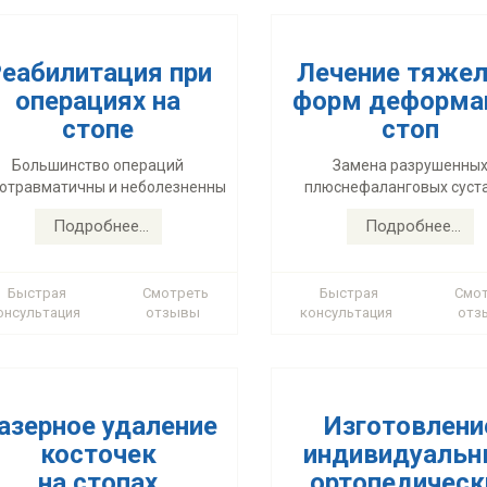
еабилитация при
Лечение тяже
операциях на
форм деформа
азерное удаление
Изготовлени
стопе
стоп
косточек
индивидуаль
Большинство операций
Замена разрушенны
на стопах
ортопедическ
отравматичны и неболезненны
плюснефаланговых суст
стелек
Подробнее...
Подробнее...
лотравматичность и быстрота
Ношение индивидуаль
удаления косточек
ортопедических стелек яв
лазером
частью здорового образа 
Быстрая
Смотреть
Быстрая
Смо
онсультация
отзывы
консультация
отз
Подробнее...
Подробнее...
азерное удаление
Изготовлени
косточек
индивидуаль
Хирургическое
Артроскопи
на стопах
ортопедическ