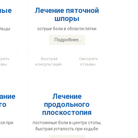
ные
Лечение пяточной
шпоры
ание
Лечение
альцы
острые боли в области пятки
го
продольного
плоскостопия
Подробнее...
ся при
постоянные боли в центре стопы,
быстрая усталость при ходьбе
треть
Быстрая
Смотреть
ывы
консультация
отзывы
Подробнее...
ание
Лечение
го
продольного
плоскостопия
ние
Перелом
ся при
постоянные боли в центре стопы,
быстрая усталость при ходьбе
го
пяточной