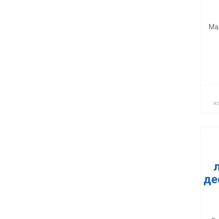
де
Ма
В
п
к
де