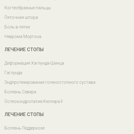
Когтеобразные пальцы
Пяточная шпора
Боль в пятке
Неврома Мортона
ЛЕЧЕНИЕ СТОПЫ
Деформация Хаглунда-Шинца
Гаглунда
Эндпротезирование голеностопного сустава
Болезнь Севера
Остеохондропатия Келлера II
ЛЕЧЕНИЕ СТОПЫ
Болезнь Леддерхозе