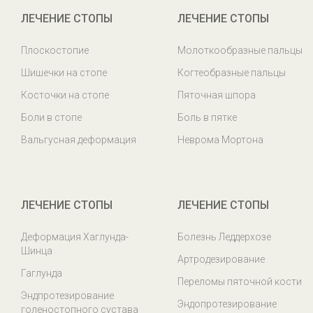
ЛЕЧЕНИЕ СТОПЫ
ЛЕЧЕНИЕ СТОПЫ
Плоскостопие
Молоткообразные пальцы
Шишечки на стопе
Когтеобразные пальцы
Косточки на стопе
Пяточная шпора
Боли в стопе
Боль в пятке
Вальгусная деформация
Неврома Мортона
ЛЕЧЕНИЕ СТОПЫ
ЛЕЧЕНИЕ СТОПЫ
Деформация Хаглунда-
Болезнь Леддерхозе
Шинца
Артродезирование
Гаглунда
Переломы пяточной кости
Эндпротезирование
Эндопротезирование
голеностопного сустава